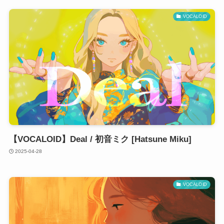
VOCALOID
【VOCALOID】Deal / 初音ミク [Hatsune Miku]
2025-04-28
VOCALOID