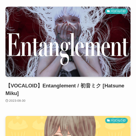
VOCALOID
【VOCALOID】Entanglement / 初音ミク [Hatsune
Miku]
2023-08-30
VOCALOID