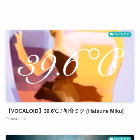
VOCALOID
【VOCALOID】39.6℃ / 初音ミク [Hatsune Miku]
2023-08-30
VOCALOID