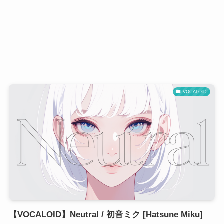
VOCALOID
【VOCALOID】Neutral / 初音ミク [Hatsune Miku]