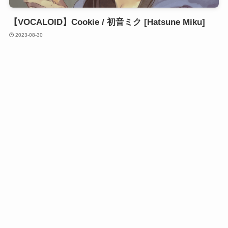
【VOCALOID】Cookie / 初音ミク [Hatsune Miku]
2023-08-30