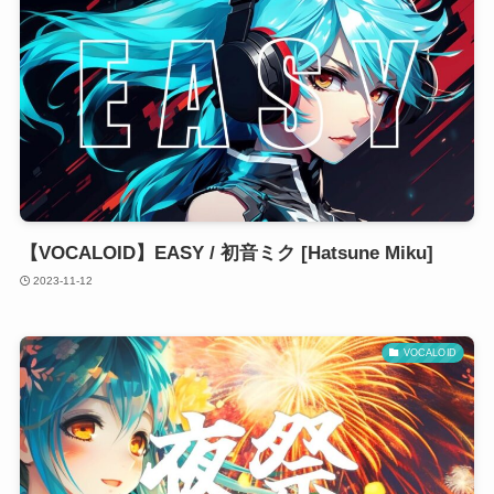
【VOCALOID】EASY / 初音ミク [Hatsune Miku]
2023-11-12
VOCALOID