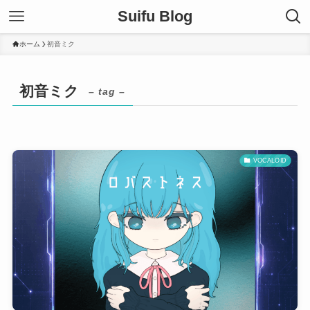
Suifu Blog
ホーム
初音ミク
初音ミク
– tag –
VOCALOID