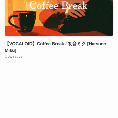
【VOCALOID】Coffee Break / 初音ミク [Hatsune
Miku]
2024-10-28