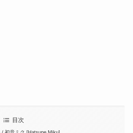
目次
a / 初音ミク [Hatsune Miku]