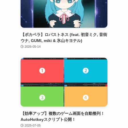
【ボカペラ】ロバストネス (feat. 初音ミク, 音街
ウナ, GUMI, miki & 氷山キヨテル)
2026-05-14
【効率アップ】複数のゲーム画面を自動整列！
AutoHotkeyスクリプト公開！
2025-07-05