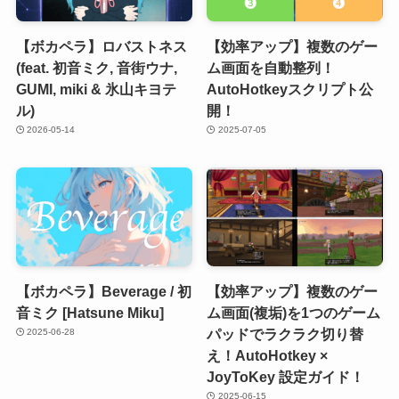
【ボカペラ】ロバストネス
【効率アップ】複数のゲー
(feat. 初音ミク, 音街ウナ,
ム画面を自動整列！
GUMI, miki & 氷山キヨテ
AutoHotkeyスクリプト公
ル)
開！
2026-05-14
2025-07-05
【ボカペラ】Beverage / 初
【効率アップ】複数のゲー
音ミク [Hatsune Miku]
ム画面(複垢)を1つのゲーム
パッドでラクラク切り替
2025-06-28
え！AutoHotkey ×
JoyToKey 設定ガイド！
2025-06-15